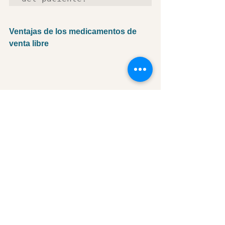
Ventajas de los medicamentos de 
venta libre
Las consultas médicas no siempre son 
necesarias para tratar síntomas y 
problemas de salud menores. En 
cambio, se pueden prevenir y tratar con 
la ayuda de varios recursos. Esto 
puede reducir la presión sobre los 