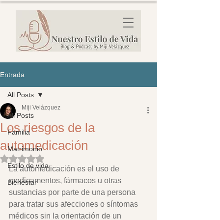
Entrada
All Posts
Miji Velázquez
All Posts
Los riesgos de la
Familia
automedicación
Matrimonio
Obtuvo NaN de 5 estrellas.
Estilo de vida
La automedicación es el uso de 
medicamentos, fármacos u otras 
Bienestar
sustancias por parte de una persona 
para tratar sus afecciones o síntomas 
médicos sin la orientación de un 