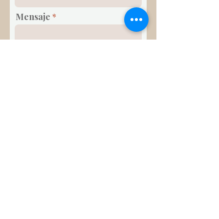
Mensaje
Enviar
UNA PAUSA EN TU DÍA
SUSCRIBIRME
© 2017 Contenido Protegido Por
Derechos de Autor