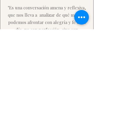
"Es una conversación amena y reflexiva,
que nos lleva a analizar de qué manera
podemos afrontar con alegría y fe cada
día, no con perfección, sino con
aceptación"
Andrea R.
“Cada página me recordó que la vida no
tiene que ser perfecta para ser
hermosa.”