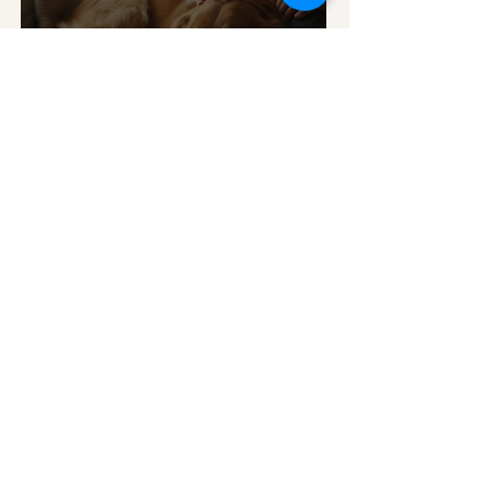
Ventajas de convivir con
mascotas
1
/
32
Publicaciones recientes
Blog
All Posts
All Posts
Familia