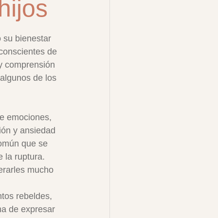
hijos
 su bienestar 
conscientes de 
y comprensión 
 algunos de los 
e emociones, 
sión y ansiedad 
común que se 
la ruptura.  
nerarles mucho 
os rebeldes, 
a de expresar 