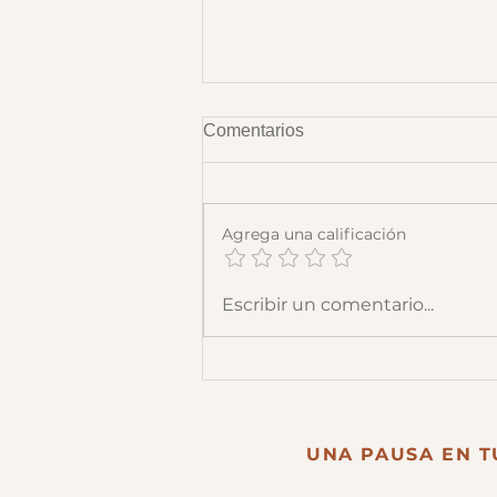
Comentarios
Agrega una calificación
Cuando los hijos dejan el
Escribir un comentario...
nido: Estrategias para padres
UNA PAUSA EN T