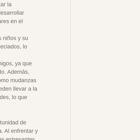
ar la 
esarrollar 
res en el 
 niños y su 
ciados, lo 
igos, ya que 
to. Además, 
 como mudanzas 
den llevar a la 
des, lo que 
rtunidad de 
. Al enfrentar y 
es estresantes 