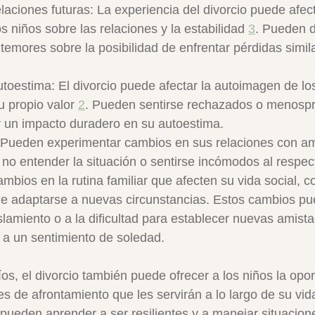
aciones futuras: La experiencia del divorcio puede afect
s niños sobre las relaciones y la estabilidad 
3
. Pueden d
temores sobre la posibilidad de enfrentar pérdidas simila
oestima: El divorcio puede afectar la autoimagen de los
 propio valor 
2
. Pueden sentirse rechazados o menospre
 un impacto duradero en su autoestima.
  Pueden experimentar cambios en sus relaciones con am
no entender la situación o sentirse incómodos al respec
mbios en la rutina familiar que afecten su vida social,
de adaptarse a nuevas circunstancias. Estos cambios pue
lamiento o a la dificultad para establecer nuevas amista
 a un sentimiento de soledad.
os, el divorcio también puede ofrecer a los niños la opo
es de afrontamiento que les servirán a lo largo de su vida
, pueden aprender a ser resilientes y a manejar situacion