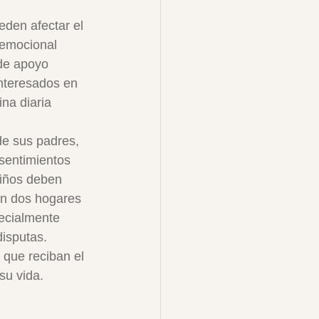
eden afectar el 
 emocional 
de apoyo 
nteresados en 
na diaria 
de sus padres, 
sentimientos 
iños deben 
en dos hogares 
pecialmente 
disputas.
que reciban el 
u vida. 