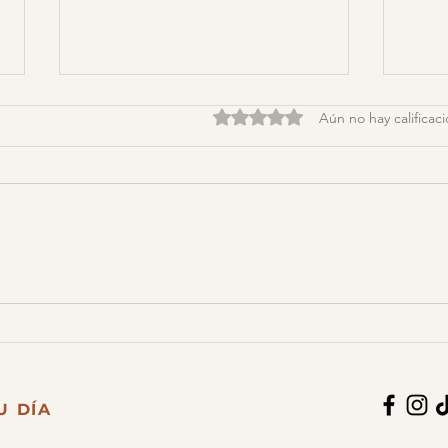
Obtuvo 0 de 5 estrellas.
Aún no hay calificac
Criar hijos exitosos
Habl
sexu
U DÍA