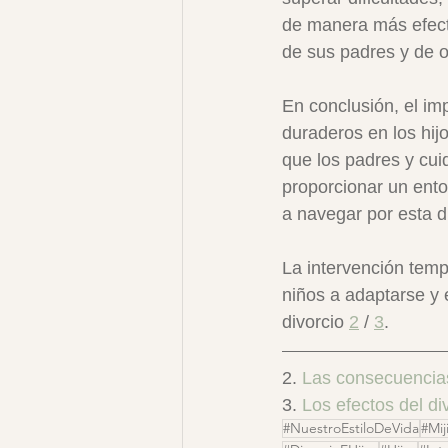
de manera más efect
de sus padres y de ot
En conclusión, el im
duraderos en los hij
que los padres y cu
proporcionar un ento
a navegar por esta di
La intervención temp
niños a adaptarse y 
divorcio 
2
 / 
3
.
2. 
Las consecuencias 
3. 
Los efectos del di
#NuestroEstiloDeVida
#Mij