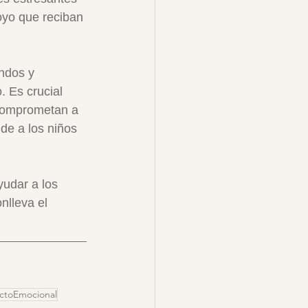
yo que reciban 
ndos y 
. Es crucial 
 comprometan a 
de a los niños 
udar a los 
nlleva el 
ctoEmocional