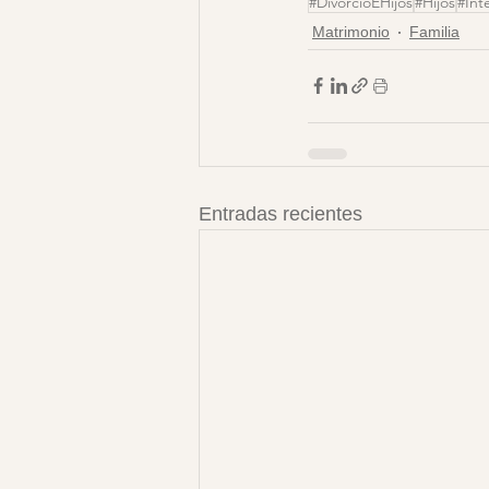
#DivorcioEHijos
#Hijos
#Int
Matrimonio
Familia
Entradas recientes