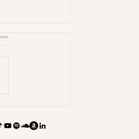
iones
ar a nuestros hijos de
alidad