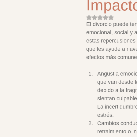
Impacto
Obtuvo NaN de 5 es
El divorcio puede te
emocional, social y 
estas repercusiones
que les ayude a naveg
efectos más comune
Angustia emocio
que van desde la
debido a la frag
sientan culpabl
La incertidumbr
estrés.
Cambios conduct
retraimiento o i