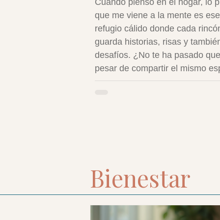
Cuando pienso en el hogar, lo 
que me viene a la mente es ese
refugio cálido donde cada rincó
guarda historias, risas y tambié
desafíos. ¿No te ha pasado que
pesar de compartir el mismo es
a veces parece que vivimos en
mundos paralelos? La conviven
familiar no siempre es sencilla,
con pequeños gestos y una acti
consciente, podemos transform
nuestro día a día en un verdade
oasis de paz y amor. Crear un
Bienestar
ambiente donde todos se sient
valorados