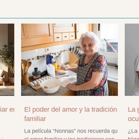
iar en
El poder del amor y la tradición
La 
familiar
ocu
La película “Nonnas” nos recuerda que
¿La 