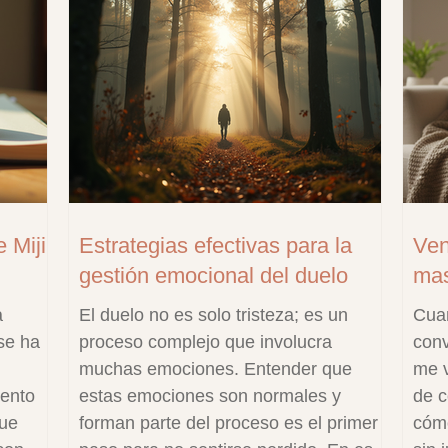
 Miji
Estrategias efectivas para la
Ven
gestión emocional del duelo
mas
a
El duelo no es solo tristeza; es un
Cuan
se ha
proceso complejo que involucra
conv
muchas emociones. Entender que
me v
iento
estas emociones son normales y
de c
que
forman parte del proceso es el primer
cómo