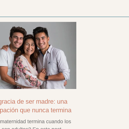
gracia de ser madre: una
pación que nunca termina
maternidad termina cuando los