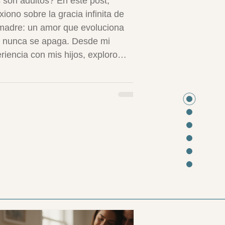
s son adultos? En este post,
exiono sobre la gracia infinita de
madre: un amor que evoluciona
 nunca se apaga. Desde mi
riencia con mis hijos, exploro
ios como soltar control, manejar
ancia emocional y redefinir tu rol.
do psicología positiva, comparto
ficios como el crecimiento mutuo
trategias para retos:
compasión, aceptación y celebrar
orias pequeñas. Porque ser madre
na ocupación que nun