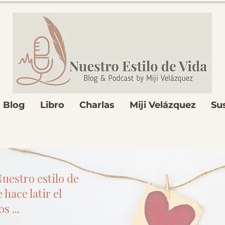
Blog
Libro
Charlas
Miji Velázquez
Su
uestro estilo de
 hace latir el
s ...