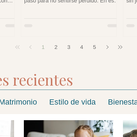
con
paso para no sentirse perdido. En esta
sin 
ear
publicación te comparto estrategias
pres
rsonas
para la gestión del duelo a nivel
que 
consigo
emocional.
la s
1
2
3
4
5
s recientes
Matrimonio
Estilo de vida
Bienest