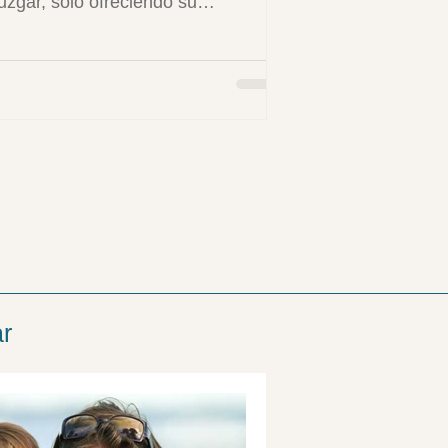
juzgar, solo ofreciendo su
encia y cariño. Pero la verdad es
su impacto va mucho más allá de
imple compañía.
ar