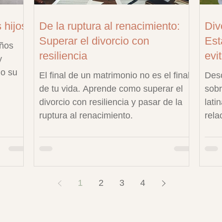
 hijos
De la ruptura al renacimiento:
Div
Superar el divorcio con
Est
iños
resiliencia
evit
y
do su
El final de un matrimonio no es el final
Desc
de tu vida. Aprende como superar el
sobr
divorcio con resiliencia y pasar de la
lati
ruptura al renacimiento.
rela
1
2
3
4