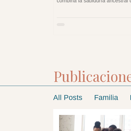
combina la sabiduría ancestral 
herramientas modernas para cr
espacios seguros donde las pe
pueden sanar y reencontrarse 
mismas.
Publicacione
All Posts
Familia