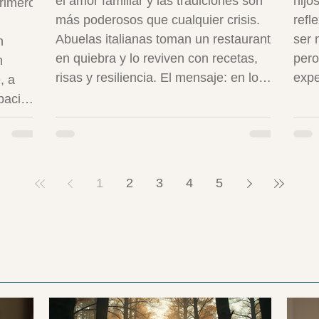
el amor familiar y las tradiciones son
hijo
primero
más poderosos que cualquier crisis.
refl
Abuelas italianas toman un restaurante
ser 
n
en quiebra y lo reviven con recetas,
pero
n
risas y resiliencia. El mensaje: en lo
expe
, a
cotidiano –una pasta compartida o una
camb
pacio,
conversación honesta– está la fuerza.
dist
En mi vida como emigrante, esto
Usan
cia
resuena: las tradiciones me salvaban
bene
 pero
en días grises. Cierro temporada 8
y es
tud
1
2
3
4
5
invitándote a celebrar lo que nos une.
auto
ar
vict
ro
es u
an