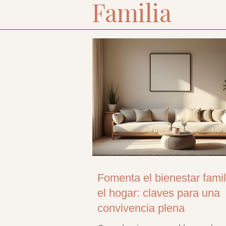
Familia
Fomenta el bienestar famil
el hogar: claves para una
convivencia plena