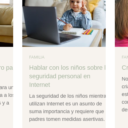
FAMILIA
FA
ro para
Hablar con los niños sobre la
Cr
seguridad personal en
No
Internet
cr
para una
es
a a los
La seguridad de los niños mientras
co
 y a
utilizan Internet es un asunto de
de
suma importancia y requiere que los
padres tomen medidas asertivas.