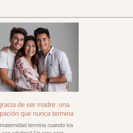
gracia de ser madre: una
pación que nunca termina
maternidad termina cuando los