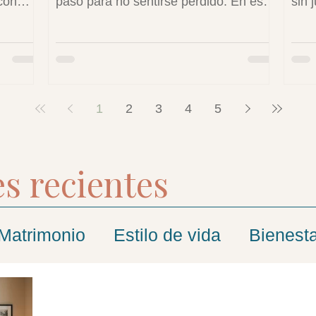
con
paso para no sentirse perdido. En esta
sin 
ear
publicación te comparto estrategias
pres
rsonas
para la gestión del duelo a nivel
que 
consigo
emocional.
la s
1
2
3
4
5
s recientes
Matrimonio
Estilo de vida
Bienest