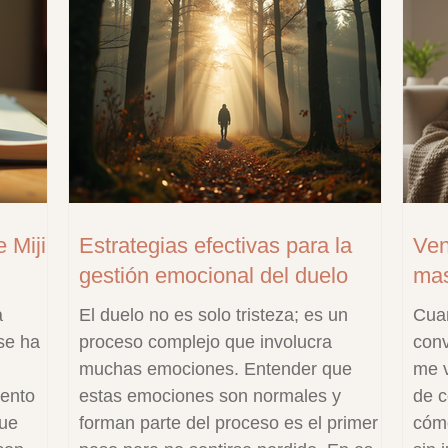
 Miji
Estrategias efectivas para la
Ven
gestión emocional del duelo
mas
a
El duelo no es solo tristeza; es un
Cuan
se ha
proceso complejo que involucra
conv
muchas emociones. Entender que
me v
iento
estas emociones son normales y
de c
que
forman parte del proceso es el primer
cómo