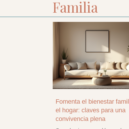
Familia
Fomenta el bienestar famil
el hogar: claves para una
convivencia plena