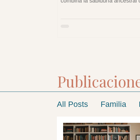
combina la sabiduría ancestral 
herramientas modernas para cr
espacios seguros donde las pe
pueden sanar y reencontrarse 
mismas.
Publicacione
All Posts
Familia