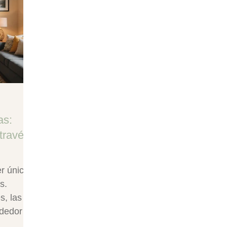
as:
través
er único
s.
s, las
ededor