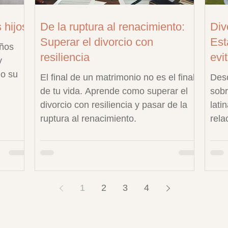
 hijos
De la ruptura al renacimiento:
Div
Superar el divorcio con
Est
iños
resiliencia
evit
y
do su
El final de un matrimonio no es el final
Desc
de tu vida. Aprende como superar el
sobr
divorcio con resiliencia y pasar de la
lati
ruptura al renacimiento.
rela
1
2
3
4