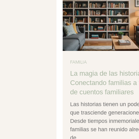
FAMILIA
La magia de las histori
Conectando familias a 
de cuentos familiares
Las historias tienen un pod
que trasciende generacione
Desde tiempos inmemoriale
familias se han reunido alr
de...