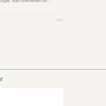
juzgar, solo ofreciendo su
encia y cariño. Pero la verdad es
su impacto va mucho más allá de
imple compañía.
ar