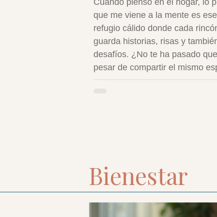
Cuando pienso en el hogar, lo 
que me viene a la mente es ese
refugio cálido donde cada rincó
guarda historias, risas y tambié
desafíos. ¿No te ha pasado que
pesar de compartir el mismo es
a veces parece que vivimos en
mundos paralelos? La conviven
familiar no siempre es sencilla,
con pequeños gestos y una acti
consciente, podemos transform
nuestro día a día en un verdade
oasis de paz y amor. Crear un
Bienestar
ambiente donde todos se sient
valorados