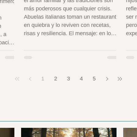
el amor familiar y las tradiciones son
hijo
primero
más poderosos que cualquier crisis.
refl
Abuelas italianas toman un restaurante
ser 
n
en quiebra y lo reviven con recetas,
pero
n
risas y resiliencia. El mensaje: en lo
expe
, a
cotidiano –una pasta compartida o una
camb
pacio,
conversación honesta– está la fuerza.
dist
En mi vida como emigrante, esto
Usan
cia
resuena: las tradiciones me salvaban
bene
 pero
en días grises. Cierro temporada 8
y es
tud
1
2
3
4
5
invitándote a celebrar lo que nos une.
auto
ar
vict
ro
es u
an