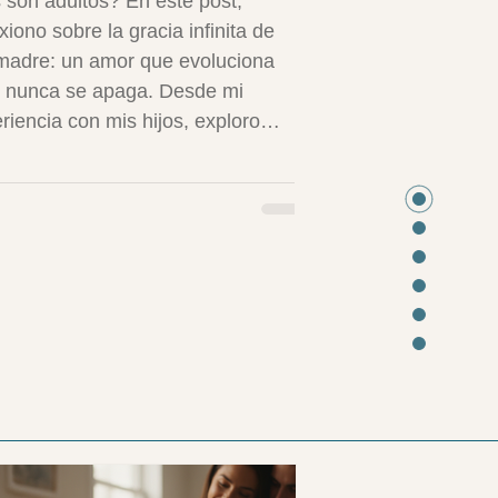
s son adultos? En este post,
exiono sobre la gracia infinita de
madre: un amor que evoluciona
 nunca se apaga. Desde mi
riencia con mis hijos, exploro
ios como soltar control, manejar
ancia emocional y redefinir tu rol.
do psicología positiva, comparto
ficios como el crecimiento mutuo
trategias para retos:
compasión, aceptación y celebrar
orias pequeñas. Porque ser madre
na ocupación que nun