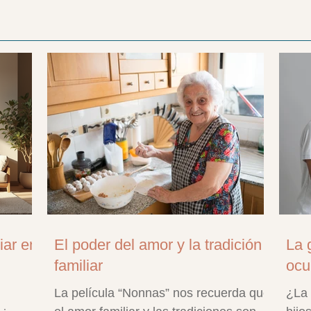
iar en
El poder del amor y la tradición
La 
familiar
ocu
La película “Nonnas” nos recuerda que
¿La 