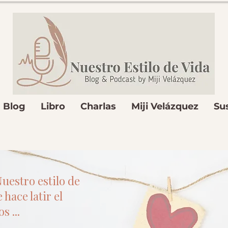
Blog
Libro
Charlas
Miji Velázquez
Su
uestro estilo de
 hace latir el
s ...