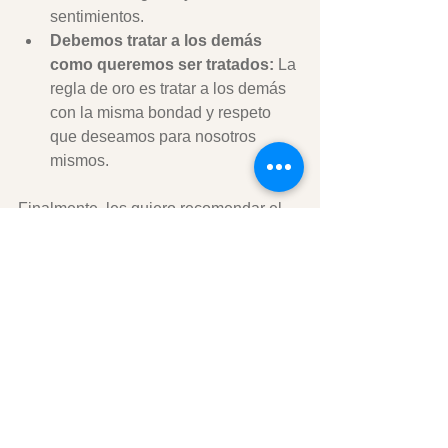
sentimientos.
Debemos tratar a los demás 
como queremos ser tratados:
 La 
regla de oro es tratar a los demás 
con la misma bondad y respeto 
que deseamos para nosotros 
mismos.
Finalmente, les quiero recomendar el 
libro ¿Quien soy yo para juzgar? 
escrito por el Papa Francisco y 
disponible en 
Amazon
. El libro es un 
compendio de extractos de homilías, 
angelus, audiencias y meditaciones en 
en los que el Papa, sencillo, -como es 
él,- trata este tema desde distintos 
ángulos.