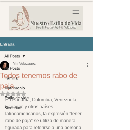
Entrada
All Posts
Miji Velázquez
All Posts
Todos tenemos rabo de
Familia
paja
Matrimonio
Obtuvo NaN de 5 estrellas.
Estilo de vida
En Panamá, Colombia, Venezuela, 
Ecuador, y otros países 
Bienestar
latinoamericanos, la expresión "tener 
rabo de paja" se utiliza de manera 
figurada para referirse a una persona 