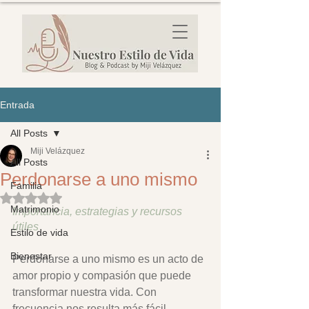
Entrada
All Posts
Miji Velázquez
All Posts
Perdonarse a uno mismo
Familia
Obtuvo NaN de 5 estrellas.
Matrimonio
Importancia, estrategias y recursos 
útiles
Estilo de vida
Bienestar
Perdonarse a uno mismo es un acto de 
amor propio y compasión que puede 
transformar nuestra vida. Con 
frecuencia nos resulta más fácil 