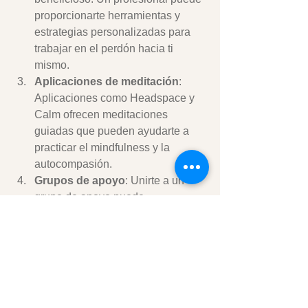
proporcionarte herramientas y 
estrategias personalizadas para 
trabajar en el perdón hacia ti 
mismo.
Aplicaciones de meditación
: 
Aplicaciones como Headspace y 
Calm ofrecen meditaciones 
guiadas que pueden ayudarte a 
practicar el mindfulness y la 
autocompasión.
Grupos de apoyo
: Unirte a un 
grupo de apoyo puede 
proporcionarte un espacio seguro 
para compartir tus experiencias y 
aprender de los demás.
Perdonarse a uno mismo es un 
proceso continuo que requiere 