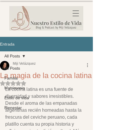
Entrada
All Posts
Miji Velázquez
All Posts
La magia de la cocina latina
Familia
Obtuvo NaN de 5 estrellas.
Matrimonio
La cocina latina es una fuente de 
diversidad y sabores irresistibles. 
Estilo de vida
Desde el aroma de las empanadas 
Bienestar
argentinas recién horneadas hasta la 
frescura del ceviche peruano, cada 
platillo cuenta su propia historia y 