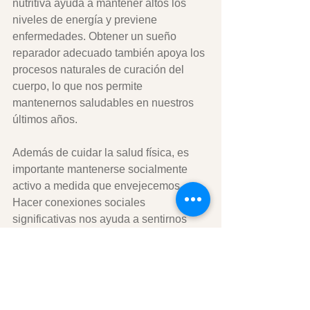
nutritiva ayuda a mantener altos los 
niveles de energía y previene 
enfermedades. Obtener un sueño 
reparador adecuado también apoya los 
procesos naturales de curación del 
cuerpo, lo que nos permite 
mantenernos saludables en nuestros 
últimos años.
Además de cuidar la salud física, es 
importante mantenerse socialmente 
activo a medida que envejecemos. 
Hacer conexiones sociales 
significativas nos ayuda a sentirnos 
menos aislados y nos brinda apoyo 
emocional a lo largo de nuestras vidas. 
También nos brinda la oportunidad de 
aprender nuevas habilidades o 
explorar nuevas actividades que nos 