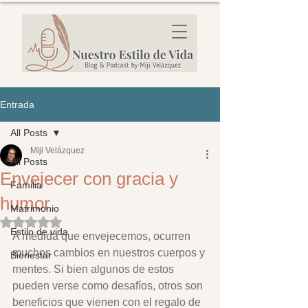
Entrada
All Posts
Miji Velázquez
All Posts
Envejecer con gracia y
Familia
humor
Matrimonio
Obtuvo NaN de 5 estrellas.
Estilo de vida
A medida que envejecemos, ocurren 
muchos cambios en nuestros cuerpos y 
Bienestar
mentes. Si bien algunos de estos 
pueden verse como desafíos, otros son 
beneficios que vienen con el regalo de 