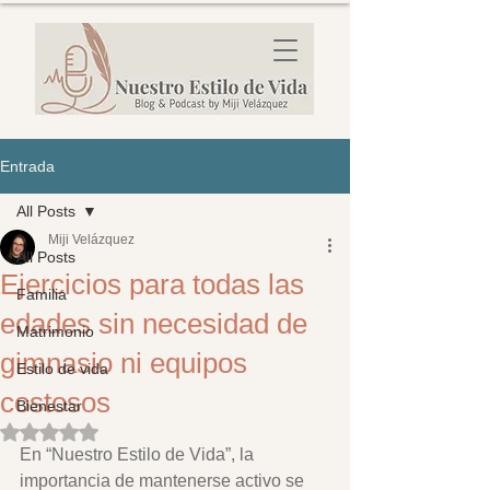
Entrada
All Posts
Miji Velázquez
All Posts
Ejercicios para todas las
Familia
edades sin necesidad de
Matrimonio
gimnasio ni equipos
Estilo de vida
costosos
Bienestar
Obtuvo NaN de 5 estrellas.
En “Nuestro Estilo de Vida”, la 
importancia de mantenerse activo se 