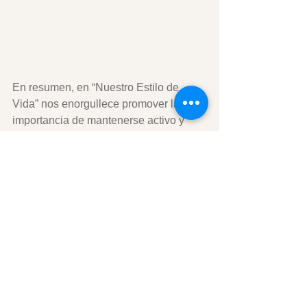
En resumen, en “Nuestro Estilo de 
Vida” nos enorgullece promover la 
importancia de mantenerse activo y 
saludable, brindándote herramientas 
prácticas y accesibles para que puedas 
cuidar de tu bienestar físico y 
emocional desde la comodidad de tu 
hogar.
No necesitas un gimnasio ni equipos 
costosos para mantenerte en forma. 
Con estos ejercicios, puedes mejorar tu 
salud y bienestar desde la comodidad 
de tu hogar. En “Nuestro Estilo de 