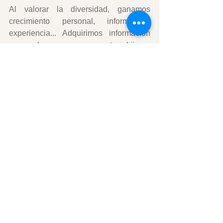
Al valorar la diversidad, ganamos 
crecimiento personal, información, 
experiencia... Adquirimos información 
que podemos pasar a nuestros hijos y 
nietos. Tenemos temas interesantes de 
conversación con otros. Así que 
aprovechemos la diversidad de la mejor 
manera, aprendiendo, respetando y 
valorando a quienes nos ofrecen esa 
oportunidad. 
#NuestroEstiloDeVida
#MijiVelazquez
#diversidad
#DiferenciasCulturales
#NuevaYork
Estilo de vida