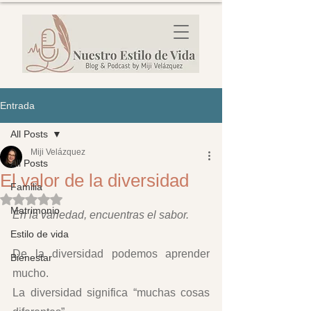
Entrada
All Posts
Miji Velázquez
All Posts
El valor de la diversidad
Familia
Obtuvo NaN de 5 estrellas.
Matrimonio
En la variedad, encuentras el sabor. 
Estilo de vida
De la diversidad podemos aprender 
Bienestar
mucho.  
La diversidad significa “muchas cosas 