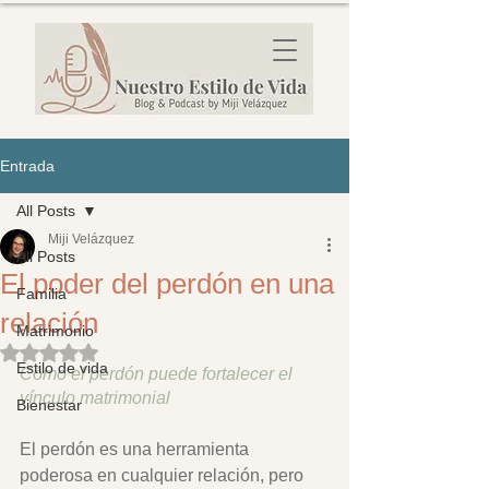
Entrada
All Posts
Miji Velázquez
All Posts
El poder del perdón en una
Familia
relación
Matrimonio
Obtuvo NaN de 5 estrellas.
Estilo de vida
Cómo el perdón puede fortalecer el 
vínculo matrimonial
Bienestar
El perdón es una herramienta 
poderosa en cualquier relación, pero 