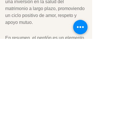
una inversión en la salud del 
matrimonio a largo plazo, promoviendo 
un ciclo positivo de amor, respeto y 
apoyo mutuo.
En resumen, el perdón es un elemento 
esencial en la construcción y 
mantenimiento de un matrimonio 
saludable y duradero. A través del 
perdón, las parejas pueden no solo 
superar los obstáculos que se 
presentan en su camino, sino también 
profundizar su conexión emocional y 
fortalecer su relación de una manera 
que les permita crecer juntos. Al final, 
el perdón es un regalo que cada 
cónyuge puede ofrecer al otro, 
enriqueciendo su vida en pareja y 
creando un legado de amor y 