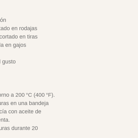
món
tado en rodajas
cortado en tiras
da en gajos
l gusto
orno a 200 °C (400 °F).
uras en una bandeja 
cía con aceite de 
enta.
uras durante 20 