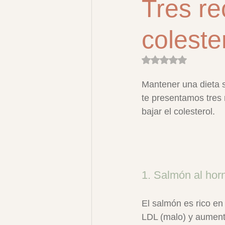
Tres re
coleste
Obtuvo NaN de 5 es
Mantener una dieta s
te presentamos tres 
bajar el colesterol.
1. Salmón al hor
El salmón es rico en
LDL (malo) y aument