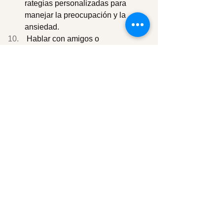
rategias personalizadas para 
manejar la preocupación y la 
ansiedad. 
 Hablar con amigos o 
familiares sobre tus preocupacione
s puede aliviar la carga 
emocional y 
proporcionarte diferentes perspecti
vas. 
Implementar estas técnicas puede ayud
arte a gestionar la preocupación de 
manera más efectiva y 
mejorar tu bienestar general. 
¿Te gustaría profundizar en alguna de 
estas técnicas en particular? 
https://psicoadsense.cafeyarmonia.
com/recursos-gratuitos-de-