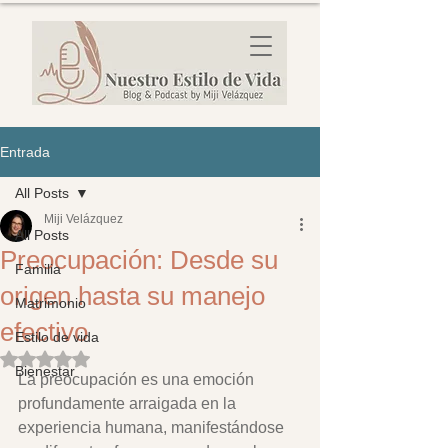
Entrada
All Posts
Miji Velázquez
All Posts
Preocupación: Desde su
Familia
origen hasta su manejo
Matrimonio
efectivo
Estilo de vida
Obtuvo NaN de 5 estrellas.
Bienestar
La preocupación es una emoción 
profundamente arraigada en la 
experiencia humana, manifestándose 