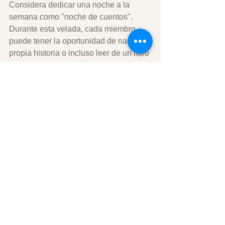
Considera dedicar una noche a la 
semana como "noche de cuentos". 
Durante esta velada, cada miembro 
puede tener la oportunidad de narrar su 
propia historia o incluso leer de un libro 
de cuentos. Esta práctica no solo 
mejora las habilidades de 
comunicación de los más jóvenes, sino 
que también refuerza la importancia de 
la tradición familiar.
Conclusiones
La magia de las historias radica en su 
capacidad para unir a las personas, 
especialmente dentro de un contexto 
familiar. Los cuentos familiares son 
más que simples relatos; son puentes 