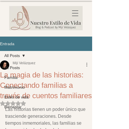
Entrada
All Posts
Miji Velázquez
All Posts
La magia de las historias:
Familia
Conectando familias a
Matrimonio
través de cuentos familiares
Estilo de vida
Obtuvo NaN de 5 estrellas.
Bienestar
Las historias tienen un poder único que 
trasciende generaciones. Desde 
tiempos inmemoriales, las familias se 