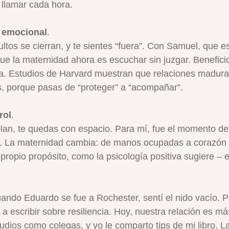
llamar cada hora.
a emocional
. 
ultos se cierran, y te sientes “fuera”. Con Samuel, que e
ue la maternidad ahora es escuchar sin juzgar. Beneficio
ncia. Estudios de Harvard muestran que relaciones madur
, porque pasas de “proteger” a “acompañar”.
rol
. 
lan, te quedas con espacio. Para mí, fue el momento de 
vir”. La maternidad cambia: de manos ocupadas a corazón 
u propio propósito, como la psicología positiva sugiere – 
ando Eduardo se fue a Rochester, sentí el nido vacío. P
 escribir sobre resiliencia. Hoy, nuestra relación es má
dios como colegas, y yo le comparto tips de mi libro. La