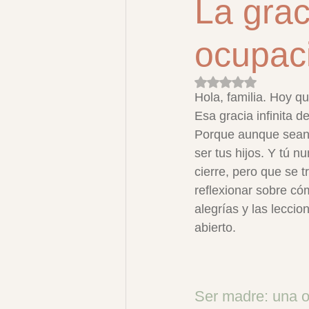
La grac
ocupac
Obtuvo NaN de 5 es
Hola, familia. Hoy q
Esa gracia infinita 
Porque aunque sean a
ser tus hijos. Y tú 
cierre, pero que se 
reflexionar sobre có
alegrías y las lecci
abierto.
Ser madre: una 