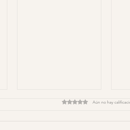
Obtuvo 0 de 5 estrellas.
Aún no hay calificac