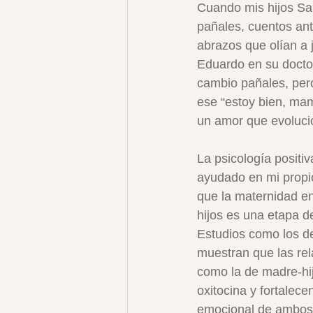
Cuando mis hijos Sa
pañales, cuentos ante
abrazos que olían a
Eduardo en su doctor
cambio pañales, pero
ese “estoy bien, mam
un amor que evoluci
La psicología positi
ayudado en mi propi
que la maternidad en
hijos es una etapa d
Estudios como los d
muestran que las re
como la de madre-hij
oxitocina y fortalece
emocional de ambos.