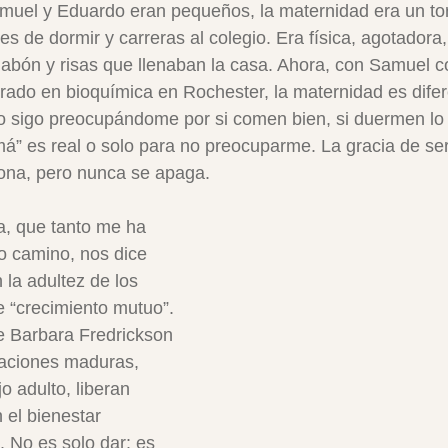
muel y Eduardo eran pequeños, la maternidad era un tor
s de dormir y carreras al colegio. Era física, agotadora,
 jabón y risas que llenaban la casa. Ahora, con Samuel
ado en bioquímica en Rochester, la maternidad es difer
 sigo preocupándome por si comen bien, si duermen lo s
á” es real o solo para no preocuparme. La gracia de se
ona, pero nunca se apaga.
va, que tanto me ha 
o camino, nos dice 
 la adultez de los 
e “crecimiento mutuo”. 
e Barbara Fredrickson 
laciones maduras, 
o adulto, liberan 
n el bienestar 
 No es solo dar: es 