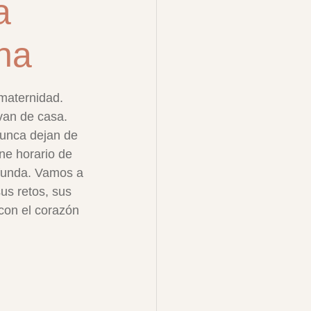
a
na
 maternidad. 
van de casa. 
nunca dejan de 
ne horario de 
ofunda. Vamos a 
us retos, sus 
con el corazón 