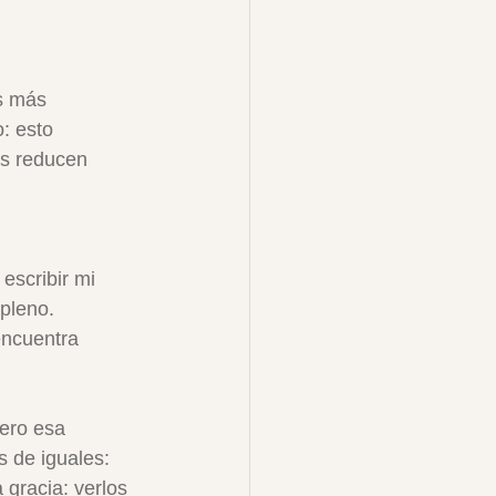
s más 
: esto 
as reducen 
escribir mi 
pleno. 
encuentra 
ero esa 
s de iguales: 
 gracia: verlos 