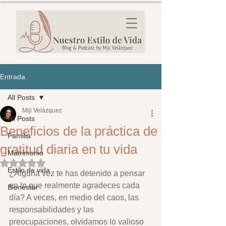
Entrada
All Posts
Miji Velázquez
All Posts
Beneficios de la práctica de
Familia
gratitud diaria en tu vida
Matrimonio
Obtuvo NaN de 5 estrellas.
Estilo de vida
¿Alguna vez te has detenido a pensar 
en lo que realmente agradeces cada 
Bienestar
día? A veces, en medio del caos, las 
responsabilidades y las 
preocupaciones, olvidamos lo valioso 