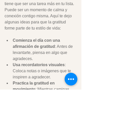
tiene que ser una tarea más en tu lista. 
Puede ser un momento de calma y 
conexión contigo misma. Aquí te dejo 
algunas ideas para que la gratitud 
forme parte de tu estilo de vida:
Comienza el día con una 
afirmación de gratitud
: Antes de 
levantarte, piensa en algo que 
agradeces.
Usa recordatorios visuales
: 
Coloca notas o imágenes que te 
inspiren a agradecer.
Practica la gratitud en 
movimiento
: Mientras caminas, 
haces ejercicio o cocinas, piensa 
en lo que valoras.
Crea rituales familiares
: Por 
ejemplo, compartir algo bueno del 