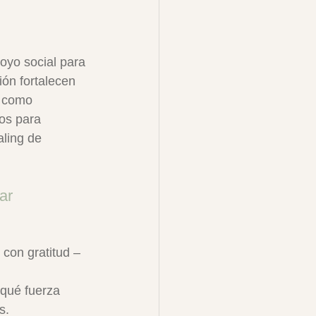
oyo social para 
ión fortalecen 
s como 
os para 
ling de 
ar 
 con gratitud –
¿qué fuerza 
s.