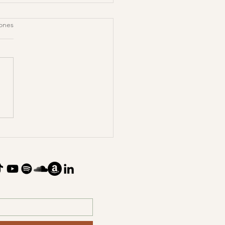
iones
ejos para superar la
ración