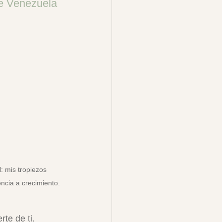
de Venezuela
: mis tropiezos 
ncia a crecimiento. 
te de ti. 