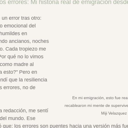
os errores: Mi historia real de emigración des
n error tras otro: 
o emocional del 
 humildes en 
ando ancianos, noches 
o. Cada tropiezo me 
Por qué no lo vimos 
 como madre al 
 a esto?" Pero en 
dí que la resiliencia 
 errores, no de 
En mi emigración, esto fue real
recablearon mi mente de supervive
na redacción, me sentí 
Miji Velazquez
 del mundo. Ese 
ue: los errores son puentes hacia una versión más fuer