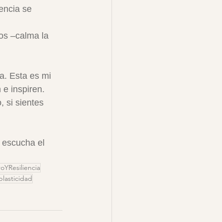
encia se 
os –calma la 
a. Esta es mi 
e inspiren. 
, si sientes 
 escucha el 
oYResiliencia
lasticidad