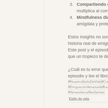
Compartiendo 
multiplica al com
Mindfulness di
amígdala y prot
Estos insights no son
historia real de emi
Este post y el episod
que un tropiezo te de
¿Cuál es tu error qu
episodio y lee el libr
#NuestroEstiloDeVida
#Cr
#EmigraciónVenezuela
#Le
#VenezolanosResilientes
Estilo de vida