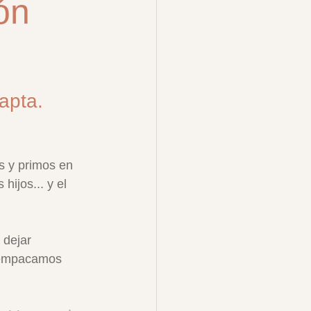
ón
apta. 
s y primos en 
ijos... y el 
 dejar 
. empacamos 