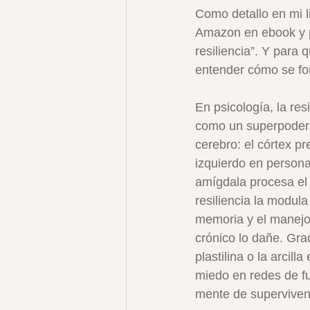
Como detallo en mi l
Amazon en ebook y pa
resiliencia”. Y para 
entender cómo se for
En psicología, la res
como un superpoder i
cerebro: el córtex p
izquierdo en persona
amígdala procesa el 
resiliencia la modul
memoria y el manejo d
crónico lo dañe. Gra
plastilina o la arcil
miedo en redes de fu
mente de supervivenc