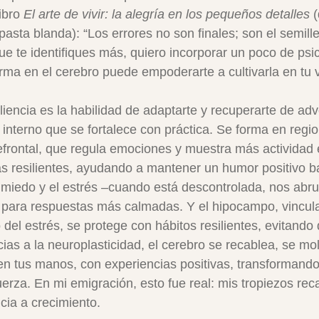
ibro 
El arte de vivir: la alegría en los pequeños detalles
 
sta blanda): “Los errores no son finales; son el semille
que te identifiques más, quiero incorporar un poco de psic
ma en el cerebro puede empoderarte a cultivarla en tu v
iliencia es la habilidad de adaptarte y recuperarte de ad
nterno que se fortalece con práctica. Se forma en regio
refrontal, que regula emociones y muestra más actividad 
s resilientes, ayudando a mantener un humor positivo ba
miedo y el estrés –cuando está descontrolada, nos abru
a para respuestas más calmadas. Y el hipocampo, vincula
el estrés, se protege con hábitos resilientes, evitando 
cias a la neuroplasticidad, el cerebro se recablea, se m
la en tus manos, con experiencias positivas, transformando
erza. En mi emigración, esto fue real: mis tropiezos rec
ia a crecimiento.