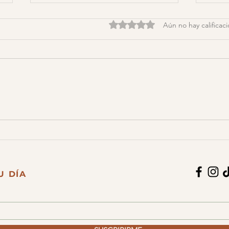
Obtuvo 0 de 5 estrellas.
Aún no hay calificac
Abrazando tu identidad
Cons
emig
U DÍA