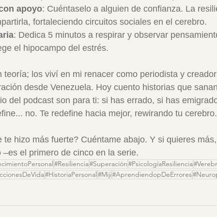
con apoyo
: Cuéntaselo a alguien de confianza. La resili
partirla, fortaleciendo circuitos sociales en el cerebro.
aria
: Dedica 5 minutos a respirar y observar pensamient
ege el hipocampo del estrés.
 teoría; los viví en mi renacer como periodista y creador
gración desde Venezuela. Hoy cuento historias que sanan 
io del podcast son para ti: si has errado, si has emigrado
fine... no. Te redefine hacia mejor, rewirando tu cerebro.
e te hizo más fuerte? Cuéntame abajo. Y si quieres más,
o –es el primero de cinco en la serie.
ecimientoPersonal
#Resiliencia
#Superación
#PsicologíaResiliencia
#Verebr
ccionesDeVida
#HistoriaPersonal
#Miji
#AprendiendopDeErrores
#Neurop