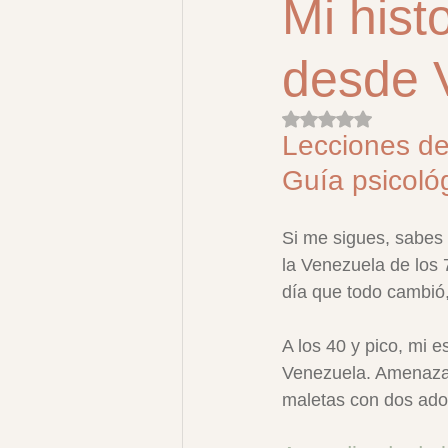
Mi hist
desde 
Obtuvo NaN de 5 es
Lecciones de 
Guía psicológ
Si me sigues, sabes 
la Venezuela de los 7
día que todo cambió,
A los 40 y pico, mi 
Venezuela. Amenazas
maletas con dos adol